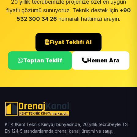
20 yıllık tecrübemizle projenize özel en uygun
fiyatlı çözümü sunuyoruz. Teknik destek için
+90
532 300 34 26
numaralı hattımızı arayın.
Fiyat Teklifi Al
Toptan Teklif
Hemen Ara
KTK (Kent Teknik Kimya) bünyesinde, 20 yıllık tecrübeyle TS
EN 124-5 standartlarında drenaj kanalı üretimi ve satışı.