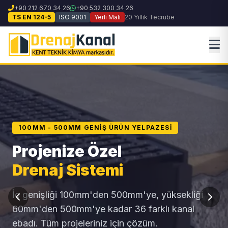
+90 212 670 34 26
+90 532 300 34 26
TS EN 124-5
ISO 9001
Yerli Malı
20 Yıllık Tecrübe
100MM - 500MM GENIŞ ÜRÜN YELPAZESI
Projenize Özel
Drenaj Sistemi
İç genişliği 100mm'den 500mm'ye, yüksekliği
60mm'den 500mm'ye kadar 36 farklı kanal
ebadı. Tüm projeleriniz için çözüm.