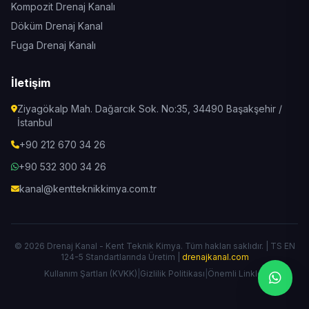
Kompozit Drenaj Kanalı
Döküm Drenaj Kanal
Fuga Drenaj Kanalı
İletişim
Ziyagökalp Mah. Dağarcık Sok. No:35, 34490 Başakşehir /
İstanbul
+90 212 670 34 26
+90 532 300 34 26
kanal@kentteknikkimya.com.tr
© 2026 Drenaj Kanal - Kent Teknik Kimya. Tüm hakları saklıdır. | TS EN
124-5 Standartlarında Üretim |
drenajkanal.com
Kullanım Şartları (KVKK)
|
Gizlilik Politikası
|
Önemli Linkler