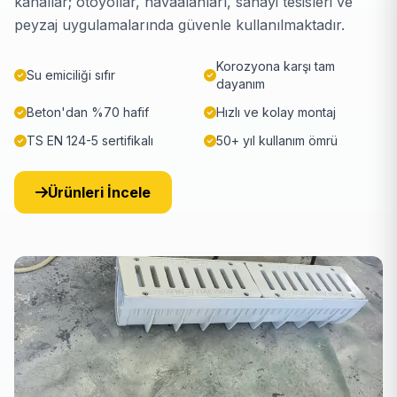
kanallar; otoyollar, havaalanları, sanayi tesisleri ve
peyzaj uygulamalarında güvenle kullanılmaktadır.
Korozyona karşı tam
Su emiciliği sıfır
dayanım
Beton'dan %70 hafif
Hızlı ve kolay montaj
TS EN 124-5 sertifikalı
50+ yıl kullanım ömrü
Ürünleri İncele