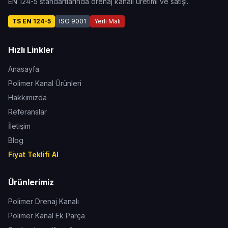
EN 124-5 standartlarında drenaj kanalı üretimi ve satışı.
TS EN 124-5
ISO 9001
Yerli Malı
Hızlı Linkler
Anasayfa
Polimer Kanal Ürünleri
Hakkımızda
Referanslar
İletişim
Blog
Fiyat Teklifi Al
Ürünlerimiz
Polimer Drenaj Kanalı
Polimer Kanal Ek Parça