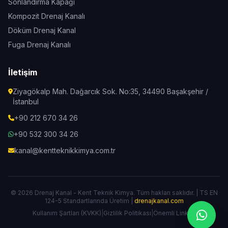
Sonlandırma Kapağı
Kompozit Drenaj Kanalı
Döküm Drenaj Kanal
Fuga Drenaj Kanalı
İletişim
Ziyagökalp Mah. Dağarcık Sok. No:35, 34490 Başakşehir /
İstanbul
+90 212 670 34 26
+90 532 300 34 26
kanal@kentteknikkimya.com.tr
© 2026 Drenaj Kanal - Kent Teknik Kimya. Tüm hakları saklıdır. | TS EN
124-5 Standartlarında Üretim |
drenajkanal.com
Kullanım Şartları (KVKK)
|
Gizlilik Politikası
|
Önemli Linkler