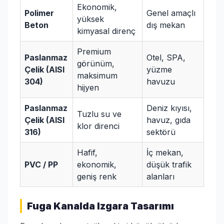
Ekonomik,
Polimer
Genel amaçlı
yüksek
Beton
dış mekan
kimyasal direnç
Premium
Paslanmaz
Otel, SPA,
görünüm,
Çelik (AISI
yüzme
maksimum
304)
havuzu
hijyen
Paslanmaz
Deniz kıyısı,
Tuzlu su ve
Çelik (AISI
havuz, gıda
klor direnci
316)
sektörü
Hafif,
İç mekan,
PVC / PP
ekonomik,
düşük trafik
geniş renk
alanları
Fuga Kanalda Izgara Tasarımı