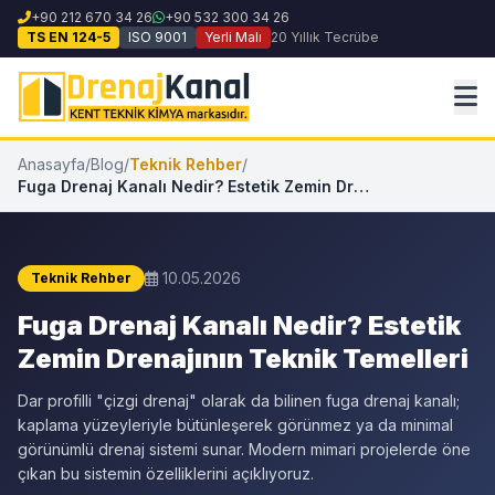
+90 212 670 34 26
+90 532 300 34 26
TS EN 124-5
ISO 9001
Yerli Malı
20 Yıllık Tecrübe
Anasayfa
/
Blog
/
Teknik Rehber
/
Fuga Drenaj Kanalı Nedir? Estetik Zemin Drenajının Teknik Temelleri
10.05.2026
Teknik Rehber
Fuga Drenaj Kanalı Nedir? Estetik
Zemin Drenajının Teknik Temelleri
Dar profilli "çizgi drenaj" olarak da bilinen fuga drenaj kanalı;
kaplama yüzeyleriyle bütünleşerek görünmez ya da minimal
görünümlü drenaj sistemi sunar. Modern mimari projelerde öne
çıkan bu sistemin özelliklerini açıklıyoruz.