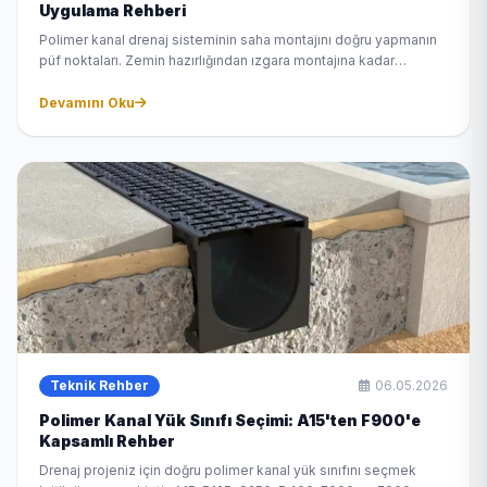
Uygulama Rehberi
Polimer kanal drenaj sisteminin saha montajını doğru yapmanın
püf noktaları. Zemin hazırlığından ızgara montajına kadar
eksiksiz rehber.
Devamını Oku
Teknik Rehber
06.05.2026
Polimer Kanal Yük Sınıfı Seçimi: A15'ten F900'e
Kapsamlı Rehber
Drenaj projeniz için doğru polimer kanal yük sınıfını seçmek