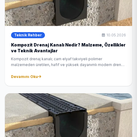
Teknik Rehber
10.05.2026
Kompozit Drenaj Kanalı Nedir? Malzeme, Özellikler
ve Teknik Avantajlar
Kompozit drenaj kanalı; cam elyaf takviyeli polimer
malzemeden üretilen, hafif ve yüksek dayanımlı modern drenaj
sistemidir. Geleneksel beton kanalların yetersiz kaldığı
projelerde tercih edilen bu sistemin özelliklerini ve avantajlarını
Devamını Oku
anlatıyoruz.