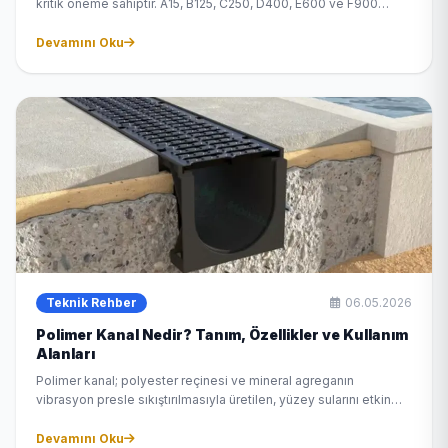
kritik öneme sahiptir. A15, B125, C250, D400, E600 ve F900
sınıflarını karşılaştıran kapsamlı rehberimizi okuyun.
Devamını Oku
Teknik Rehber
06.05.2026
Polimer Kanal Nedir? Tanım, Özellikler ve Kullanım
Alanları
Polimer kanal; polyester reçinesi ve mineral agreganın
vibrasyon presle sıkıştırılmasıyla üretilen, yüzey sularını etkin
biçimde tahliye eden modern drenaj sistemidir.
Devamını Oku