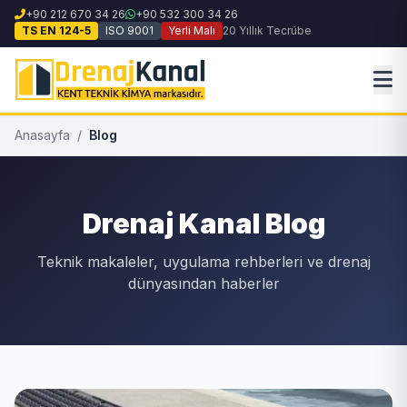
+90 212 670 34 26
+90 532 300 34 26
TS EN 124-5
ISO 9001
Yerli Malı
20 Yıllık Tecrübe
Anasayfa
/
Blog
Drenaj Kanal Blog
Teknik makaleler, uygulama rehberleri ve drenaj
dünyasından haberler