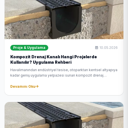
Proje & Uygulama
10.05.2026
Kompozit Drenaj Kanalı Hangi Projelerde
Kullanılır? Uygulama Rehberi
Havalimanından endüstriyel tesise, otoparktan kentsel altyapıya
kadar geniş uygulama yelpazesi sunan kompozit drenaj
kanalının hangi projelerde ideal olduğunu ve seçim kriterlerini
açıklıyoruz.
Devamını Oku