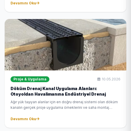
çıkan bu sistemin özelliklerini açıklıyoruz.
Devamını Oku
Proje & Uygulama
10.05.2026
Döküm Drenaj Kanal Uygulama Alanları:
Otoyoldan Havalimanına Endüstriyel Drenaj
Ağır yük taşıyan alanlar için en doğru drenaj sistemi olan döküm
kanalın gerçek proje uygulama örneklerini ve saha montaj
detaylarını paylaşıyoruz.
Devamını Oku