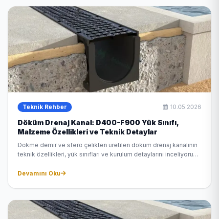
Teknik Rehber
10.05.2026
Döküm Drenaj Kanal: D400-F900 Yük Sınıfı,
Malzeme Özellikleri ve Teknik Detaylar
Dökme demir ve sfero çelikten üretilen döküm drenaj kanalının
teknik özellikleri, yük sınıfları ve kurulum detaylarını inceliyoruz.
Otoyol, liman ve havalimanı projelerinde neden döküm kanal
tercih edilir?
Devamını Oku