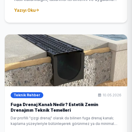
örneklerini paylaşıyoruz.
Yazıyı Oku
Teknik Rehber
10.05.2026
Fuga Drenaj Kanalı Nedir? Estetik Zemin
Drenajının Teknik Temelleri
Dar profilli "çizgi drenaj" olarak da bilinen fuga drenaj kanalı;
kaplama yüzeyleriyle bütünleşerek görünmez ya da minimal
görünümlü drenaj sistemi sunar. Modern mimari projelerde öne