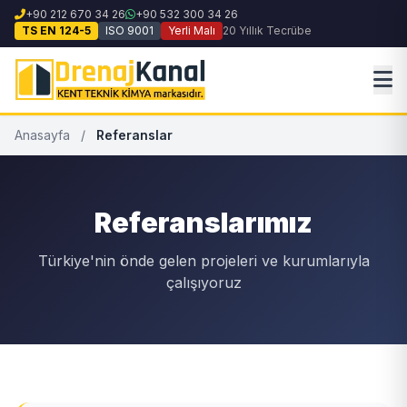
+90 212 670 34 26
+90 532 300 34 26
TS EN 124-5
ISO 9001
Yerli Malı
20 Yıllık Tecrübe
Anasayfa
/
Referanslar
Referanslarımız
Türkiye'nin önde gelen projeleri ve kurumlarıyla
çalışıyoruz