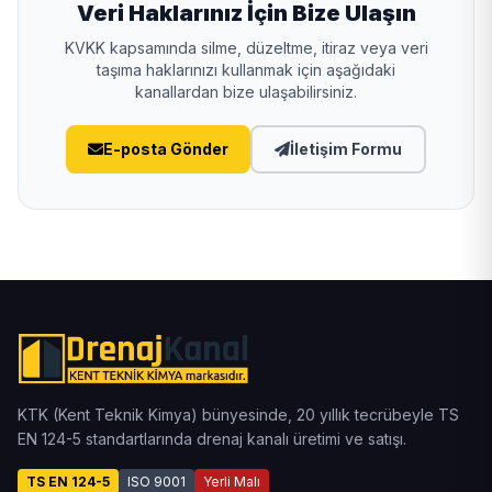
Veri Haklarınız İçin Bize Ulaşın
KVKK kapsamında silme, düzeltme, itiraz veya veri
taşıma haklarınızı kullanmak için aşağıdaki
kanallardan bize ulaşabilirsiniz.
E-posta Gönder
İletişim Formu
KTK (Kent Teknik Kimya) bünyesinde, 20 yıllık tecrübeyle TS
EN 124-5 standartlarında drenaj kanalı üretimi ve satışı.
TS EN 124-5
ISO 9001
Yerli Malı