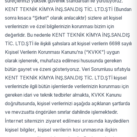
süreçlerinizi yüksek güvenlik standartları ile yürütüyoruz.
KENT TEKNİK KİMYA İNŞ.SAN.DIŞ TİC. LTD.ŞTİ (Bundan
sonra kısaca “Şirket” olarak anılacaktır) sizlere ait kişisel
verilerinizin ve özel bilgilerinizin korunması bizim için
değerlidir. Bu nedenle KENT TEKNİK KİMYA İNŞ.SAN.DIŞ
TİC. LTD.ŞTİ ile ilişkili şahıslara ait kişisel verilerin 6698 sayılı
Kişisel Verilerin Korunması Kanunu’na (“KVKK”) uygun
olarak işlenerek, muhafaza edilmesi hususunda gereken
bütün gayret ve özeni gösteriyoruz. Veri Sorumlusu sıfatıyla
KENT TEKNİK KİMYA İNŞ.SAN.DIŞ TİC. LTD.ŞTİ kişisel
verilerinizle ilgili bütün işlemlerde verilerinizin korunması için
gereken idari ve teknik tedbirler almakta, KVKK Kanunu
doğrultusunda, kişisel verilerinizi aşağıda açıklanan şartlarda
ve mevzuatta öngörülen sınırlar dahilinde işlemektedir.
İnternet sitemizin ziyaret edilmesi sırasında kaydedilen
kişisel bilgiler, kişisel verilerin korunmasına ilişkin