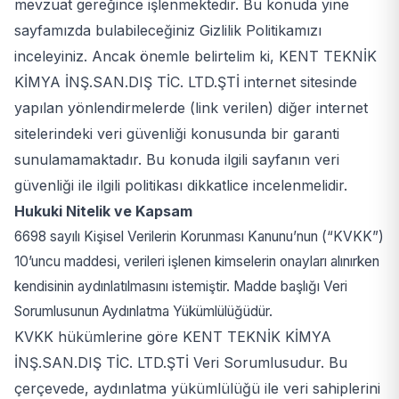
mevzuat gereğince işlenmektedir. Bu konuda yine
sayfamızda bulabileceğiniz Gizlilik Politikamızı
inceleyiniz. Ancak önemle belirtelim ki, KENT TEKNİK
KİMYA İNŞ.SAN.DIŞ TİC. LTD.ŞTİ internet sitesinde
yapılan yönlendirmelerde (link verilen) diğer internet
sitelerindeki veri güvenliği konusunda bir garanti
sunulamamaktadır. Bu konuda ilgili sayfanın veri
güvenliği ile ilgili politikası dikkatlice incelenmelidir.
Hukuki Nitelik ve Kapsam
6698 sayılı Kişisel Verilerin Korunması Kanunu’nun (“KVKK”)
10’uncu maddesi, verileri işlenen kimselerin onayları alınırken
kendisinin aydınlatılmasını istemiştir. Madde başlığı Veri
Sorumlusunun Aydınlatma Yükümlülüğüdür.
KVKK hükümlerine göre KENT TEKNİK KİMYA
İNŞ.SAN.DIŞ TİC. LTD.ŞTİ Veri Sorumlusudur. Bu
çerçevede, aydınlatma yükümlülüğü ile veri sahiplerini