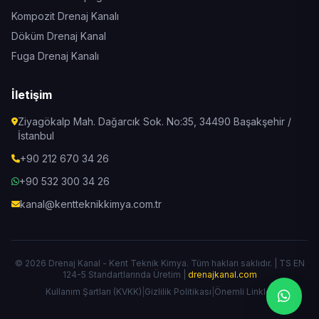
Kompozit Drenaj Kanalı
Döküm Drenaj Kanal
Fuga Drenaj Kanalı
İletişim
Ziyagökalp Mah. Dağarcık Sok. No:35, 34490 Başakşehir /
İstanbul
+90 212 670 34 26
+90 532 300 34 26
kanal@kentteknikkimya.com.tr
© 2026 Drenaj Kanal - Kent Teknik Kimya. Tüm hakları saklıdır. | TS EN
124-5 Standartlarında Üretim |
drenajkanal.com
Kullanım Şartları (KVKK)
|
Gizlilik Politikası
|
Önemli Linkler