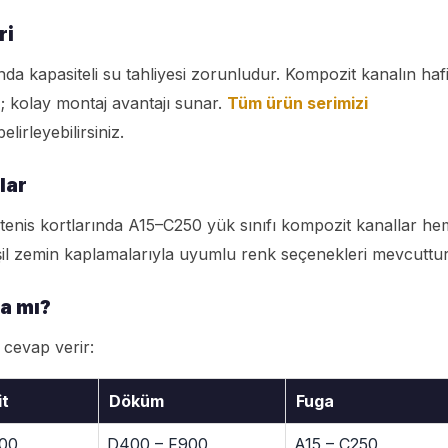
ri
ında kapasiteli su tahliyesi zorunludur. Kompozit kanalın hafi
z; kolay montaj avantajı sunar.
Tüm ürün serimizi
irleyebilirsiniz.
lar
ve tenis kortlarında A15–C250 yük sınıfı kompozit kanallar he
şil zemin kaplamalarıyla uyumlu renk seçenekleri mevcuttur
a mı?
 cevap verir:
t
Döküm
Fuga
900
D400 – F900
A15 – C250