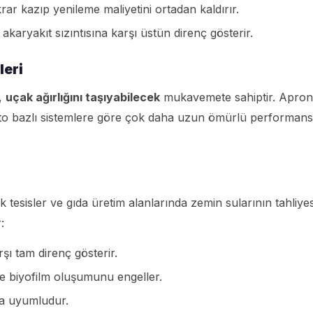
r kazıp yenileme maliyetini ortadan kaldırır.
karyakıt sızıntısına karşı üstün direnç gösterir.
leri
r,
uçak ağırlığını taşıyabilecek
mukavemete sahiptir. Apron
nto bazlı sistemlere göre çok daha uzun ömürlü performans
 tesisler ve gıda üretim alanlarında zemin sularının tahliyes
:
şı tam direnç gösterir.
e biyofilm oluşumunu engeller.
la uyumludur.