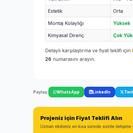
Estetik
Orta
Montaj Kolaylığı
Yüksek
Kimyasal Direnç
Çok Yük
Detaylı karşılaştırma ve fiyat teklifi için
26
numarasını arayın.
Paylaş:
WhatsApp
LinkedIn
Twi
Projeniz için Fiyat Teklifi Alın
Uzman ekibimiz en kısa sürede sizinle iletişime