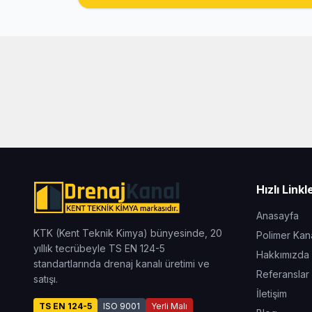
Hızlı Linkl
Anasayfa
KTK (Kent Teknik Kimya) bünyesinde, 20
Polimer Kana
yıllık tecrübeyle TS EN 124-5
Hakkımızda
standartlarında drenaj kanalı üretimi ve
Referanslar
satışı.
İletişim
TS EN 124-5
ISO 9001
Yerli Malı