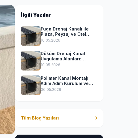
İlgili Yazılar
Fuga Drenaj Kanalı ile
Plaza, Peyzaj ve Otel
Projelerinde Mükemmel
10.05.2026
Estetik
Döküm Drenaj Kanal
Uygulama Alanları:
Otoyoldan Havalimanına
10.05.2026
Endüstriyel Drenaj
Polimer Kanal Montajı:
Adım Adım Kurulum ve
Uygulama Rehberi
06.05.2026
Tüm Blog Yazıları