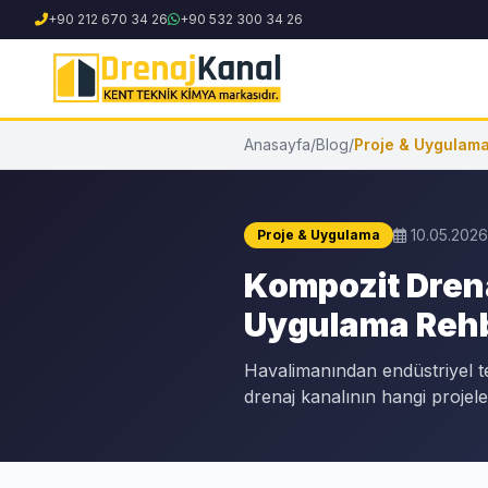
+90 212 670 34 26
+90 532 300 34 26
Anasayfa
/
Blog
/
Proje & Uygulam
10.05.2026
Proje & Uygulama
Kompozit Drena
Uygulama Rehb
Havalimanından endüstriyel t
drenaj kanalının hangi projele