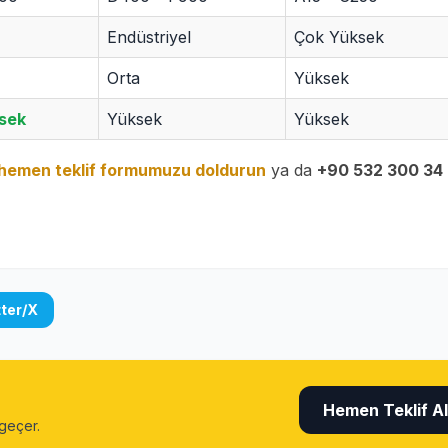
Endüstriyel
Çok Yüksek
Orta
Yüksek
sek
Yüksek
Yüksek
hemen teklif formumuzu doldurun
ya da
+90 532 300 34
tter/X
Hemen Teklif Al
 geçer.