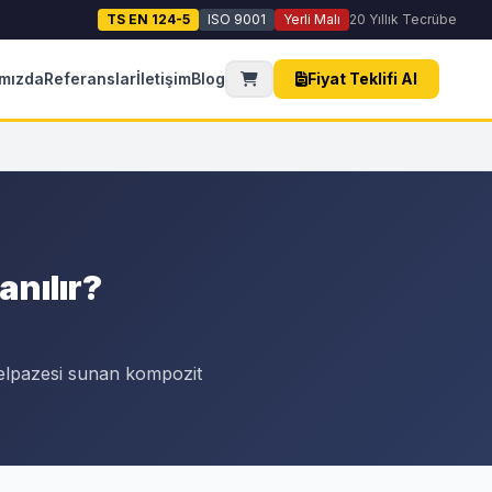
TS EN 124-5
ISO 9001
Yerli Malı
20 Yıllık Tecrübe
mızda
Referanslar
İletişim
Blog
Fiyat Teklifi Al
anılır?
yelpazesi sunan kompozit