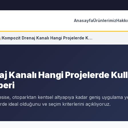
Anasayfa
Ürünlerimiz
Hakkı
a
/
Kompozit Drenaj Kanalı Hangi Projelerde Kullanılır? Uygulama Rehberi
j Kanalı Hangi Projelerde Kull
eri
esise, otoparktan kentsel altyapıya kadar geniş uygulama 
rde ideal olduğunu ve seçim kriterlerini açıklıyoruz.