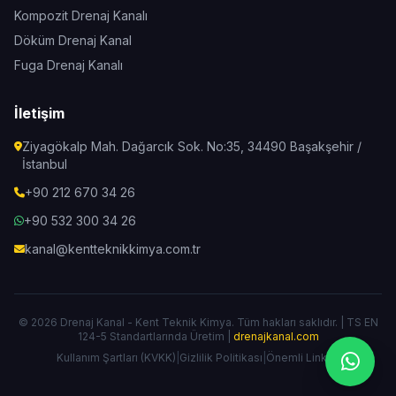
Kompozit Drenaj Kanalı
Döküm Drenaj Kanal
Fuga Drenaj Kanalı
İletişim
Ziyagökalp Mah. Dağarcık Sok. No:35, 34490 Başakşehir /
İstanbul
+90 212 670 34 26
+90 532 300 34 26
kanal@kentteknikkimya.com.tr
© 2026 Drenaj Kanal - Kent Teknik Kimya. Tüm hakları saklıdır. | TS EN
124-5 Standartlarında Üretim |
drenajkanal.com
Kullanım Şartları (KVKK)
|
Gizlilik Politikası
|
Önemli Linkler