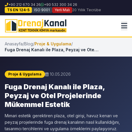
+90 212 670 34 26
+90 532 300 34 26
TS EN 124-5
ISO 9001
Yerli Malı
20 Yıllık Tecrübe
Anasayfa
/
Blog
/
Proje & Uygulama
/
Fuga Drenaj Kanalı ile Plaza, Peyzaj ve Otel Projelerinde Mükemmel Estetik
10.05.2026
Proje & Uygulama
Fuga Drenaj Kanalı ile Plaza,
Peyzaj ve Otel Projelerinde
Mükemmel Estetik
Mimari estetik gerektiren plaza, otel girişi, havuz kenarı ve
peyzaj projelerinde fuga drenaj kanalının nasıl kullanıldığını,
tasarımcı tercihlerini ve uygulama örneklerini paylaşıyoruz.