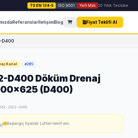
TS EN 124-5
ISO 9001
Yerli Malı
20 Yıllık Tecrübe
mızda
Referanslar
İletişim
Blog
Fiyat Teklifi Al
2-D400
aj Kanal
#205
-D400 Döküm Drenaj
500x625 (D400)
ddk-2062-d400
Başlangıç fiyatıdır. Lütfen teklif alın.
ç)