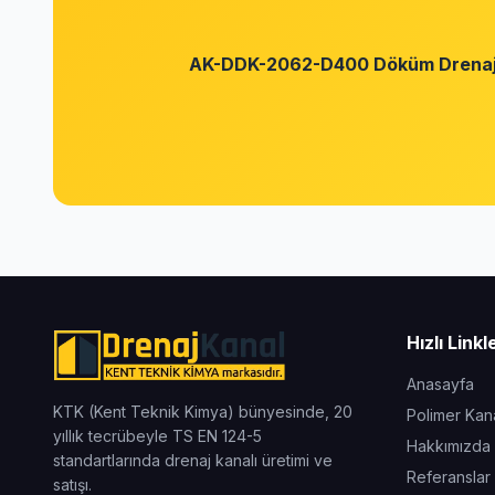
AK-DDK-2062-D400 Döküm Drenaj
Hızlı Linkl
Anasayfa
KTK (Kent Teknik Kimya) bünyesinde, 20
Polimer Kana
yıllık tecrübeyle TS EN 124-5
Hakkımızda
standartlarında drenaj kanalı üretimi ve
Referanslar
satışı.