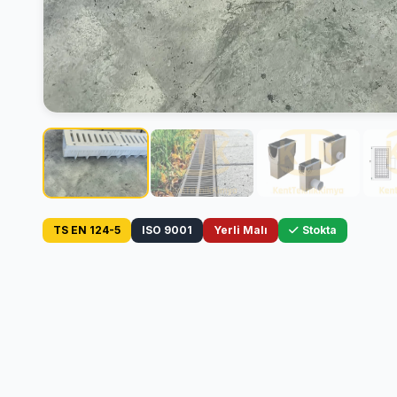
TS EN 124-5
ISO 9001
Yerli Malı
Stokta