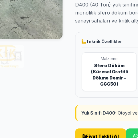
D400 (40 Ton) yük sınıfınd
monolitik sfero döküm bord
sanayi sahaları ve kritik alty
Teknik Özellikler
Malzeme
Sfero Döküm
(Küresel Grafitli
Dökme Demir -
GGG50)
Yük Sınıfı D400:
Otoyol ve 
Fiyat Teklifi Al