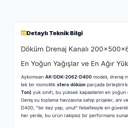
Detaylı Teknik Bilgi
Döküm Drenaj Kanalı 200x500x
En Yoğun Yağışlar ve En Ağır Yü
Aykomsan
AK-DDK-2062-D400
modeli, drenaj m
tek bir monolitik
sfero döküm
parçada birleştirir
Ton)
yük sınıfı, bu yüksek kapasitenin en yoğun ot
Geniş su toplama havzasına sahip projeler, ani ve 
D400, "bir kez yap, unut" felsefesiyle en güveni
her yerde, bu ürün rakipsiz bir performans sunar