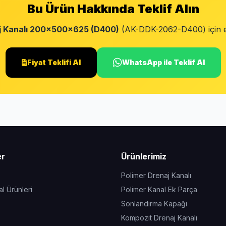
Bu Ürün Hakkında Teklif Alın
 Kanalı 200x500x625 (D400)
(AK-DDK-2062-D400) için en u
Fiyat Teklifi Al
WhatsApp ile Teklif Al
er
Ürünlerimiz
Polimer Drenaj Kanalı
l Ürünleri
Polimer Kanal Ek Parça
Sonlandırma Kapağı
Kompozit Drenaj Kanalı