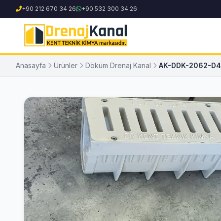
+90 212 670 34 26
+90 532 300 34 26
Anasayfa
Ürünler
Döküm Drenaj Kanal
AK-DDK-2062-D40