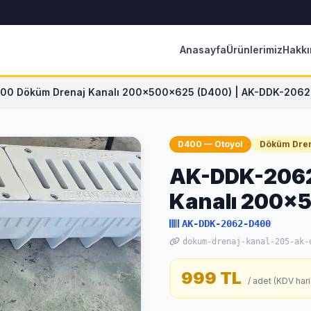
Anasayfa
Ürünlerimiz
Hakkı
0 Döküm Drenaj Kanalı 200x500x625 (D400) | AK-DDK-206
D400 — Otoyol
Döküm Dren
AK-DDK-2062
Kanalı 200x
AK-DDK-2062-D400
dokum-drenaj-kanal-205-ak-
999 TL
/ adet (KDV hari