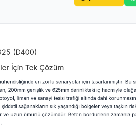
625 (D400)
kler İçin Tek Çözüm
ühendisliğinde en zorlu senaryolar için tasarlanmıştır. Bu s
ken, 200mm genişlik ve 625mm derinlikteki iç hacmiyle olağa
oyol, liman ve sanayi tesisi trafiği altında dahi korunmasını
şiddetli sağanakların sık yaşandığı bölgeler veya taşkın risk
lir ve uzun ömürlü çözümdür. Beton bordürlerin zamanla parç
.