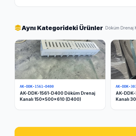
Aynı Kategorideki Ürünler
Döküm Drenaj 
AK-DDK-1561-D400
AK-DDK-30
AK-DDK-1561-D400 Döküm Drenaj
AK-DDK-
Kanalı 150x500x610 (D400)
Kanalı 3