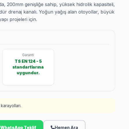
a, 200mm genişliğe sahip, yüksek hidrolik kapasiteli,
ür drenaj kanalı. Yoğun yağış alan otoyollar, büyük
apı projeleri için.
Garanti
TS EN 124 - 5
standartlarına
uygundur.
karayolları.
WhatsApp Teklif
Hemen Ara