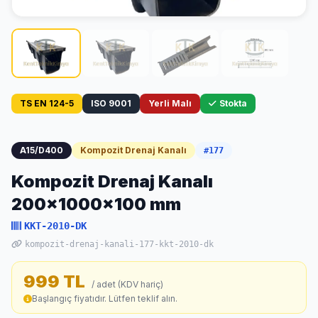
TS EN 124-5
ISO 9001
Yerli Malı
Stokta
A15/D400
Kompozit Drenaj Kanalı
#177
Kompozit Drenaj Kanalı
200x1000x100 mm
KKT-2010-DK
kompozit-drenaj-kanali-177-kkt-2010-dk
999 TL
/ adet (KDV hariç)
Başlangıç fiyatıdır. Lütfen teklif alın.