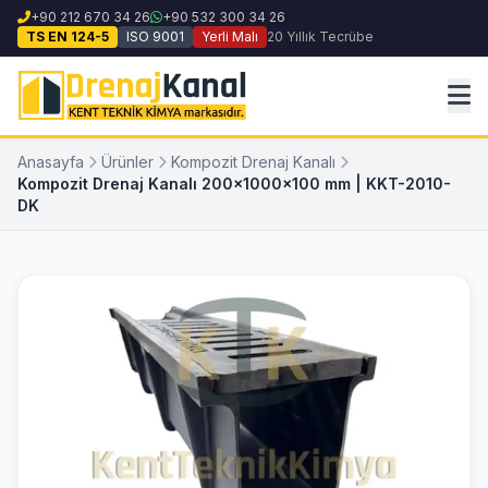
+90 212 670 34 26
+90 532 300 34 26
TS EN 124-5
ISO 9001
Yerli Malı
20 Yıllık Tecrübe
Anasayfa
Ürünler
Kompozit Drenaj Kanalı
Kompozit Drenaj Kanalı 200x1000x100 mm | KKT-2010-
DK