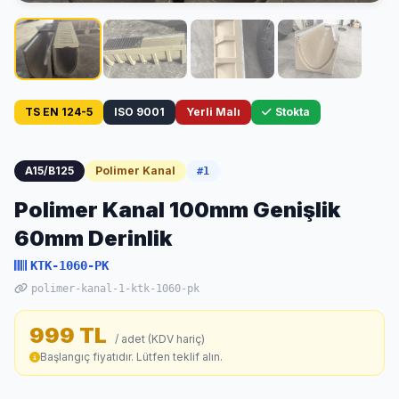
TS EN 124-5
ISO 9001
Yerli Malı
Stokta
A15/B125
Polimer Kanal
#1
Polimer Kanal 100mm Genişlik
60mm Derinlik
KTK-1060-PK
polimer-kanal-1-ktk-1060-pk
999 TL
/ adet (KDV hariç)
Başlangıç fiyatıdır. Lütfen teklif alın.