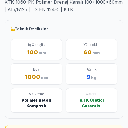
KTK-1060-PK Polimer Drenaj Kanalı 100x1000x60mm
| A15/B125 | TS EN 124-5 | KTK
Teknik Özellikler
İç Genişlik
Yükseklik
100
60
mm
mm
Boy
Ağırlık
1000
9
mm
kg
Malzeme
Garanti
Polimer Beton
KTK Üretici
Kompozit
Garantisi