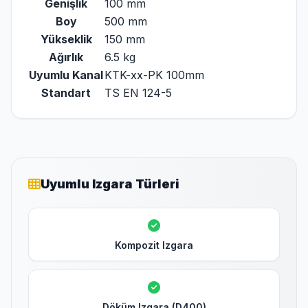
Genişlik
100 mm
Boy
500 mm
Yükseklik
150 mm
Ağırlık
6.5 kg
Uyumlu Kanal
KTK-xx-PK 100mm
Standart
TS EN 124-5
Uyumlu Izgara Türleri
Kompozit Izgara
Döküm Izgara (D400)