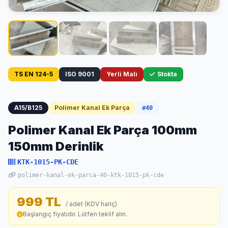
TS EN 124-5
ISO 9001
Yerli Malı
Stokta
A15/B125
Polimer Kanal Ek Parça
#40
Polimer Kanal Ek Parça 100mm
150mm Derinlik
KTK-1015-PK-CDE
polimer-kanal-ek-parca-40-ktk-1015-pk-cde
999 TL
/ adet (KDV hariç)
Başlangıç fiyatıdır. Lütfen teklif alın.