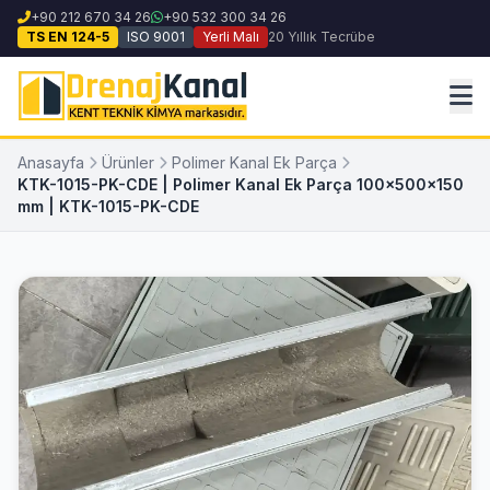
+90 212 670 34 26
+90 532 300 34 26
TS EN 124-5
ISO 9001
Yerli Malı
20 Yıllık Tecrübe
Anasayfa
Ürünler
Polimer Kanal Ek Parça
KTK-1015-PK-CDE | Polimer Kanal Ek Parça 100x500x150
mm | KTK-1015-PK-CDE