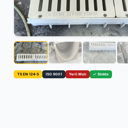
TS EN 124-5
ISO 9001
Yerli Malı
Stokta