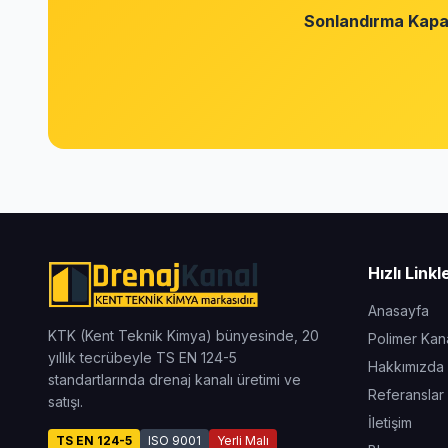
Sonlandırma Kap
Hızlı Linkl
Anasayfa
KTK (Kent Teknik Kimya) bünyesinde, 20
Polimer Kana
yıllık tecrübeyle TS EN 124-5
Hakkımızda
standartlarında drenaj kanalı üretimi ve
Referanslar
satışı.
İletişim
TS EN 124-5
ISO 9001
Yerli Malı