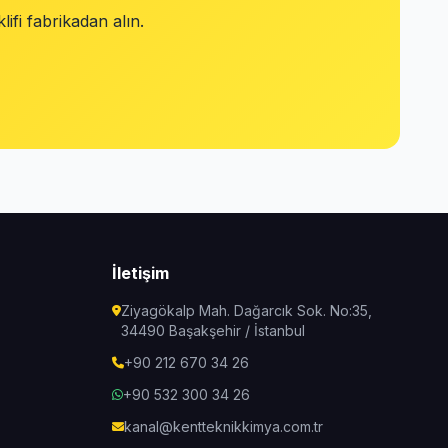
ifi fabrikadan alın.
İletişim
Ziyagökalp Mah. Dağarcık Sok. No:35,
34490 Başakşehir / İstanbul
+90 212 670 34 26
+90 532 300 34 26
kanal@kentteknikkimya.com.tr