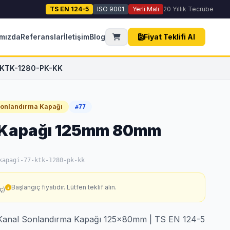
TS EN 124-5
ISO 9001
Yerli Malı
20 Yıllık Tecrübe
mızda
Referanslar
İletişim
Blog
Fiyat Teklifi Al
| KTK-1280-PK-KK
Sonlandırma Kapağı
#77
 Kapağı 125mm 80mm
kapagi-77-ktk-1280-pk-kk
Başlangıç fiyatıdır. Lütfen teklif alın.
ç)
Kanal Sonlandırma Kapağı 125x80mm | TS EN 124-5