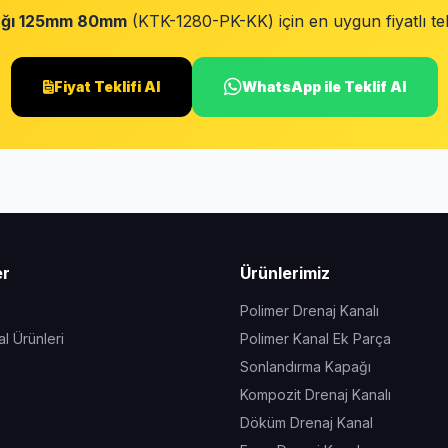
ağı 125mm 80mm
(KTK-1280-PK-KK) için en uygun fiyatlı tekl
Fiyat Teklifi Al
WhatsApp ile Teklif Al
er
Ürünlerimiz
Polimer Drenaj Kanalı
l Ürünleri
Polimer Kanal Ek Parça
Sonlandırma Kapağı
Kompozit Drenaj Kanalı
Döküm Drenaj Kanal