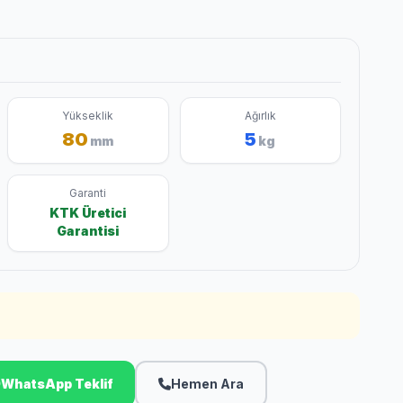
Yükseklik
Ağırlık
80
5
mm
kg
Garanti
KTK Üretici
Garantisi
WhatsApp Teklif
Hemen Ara