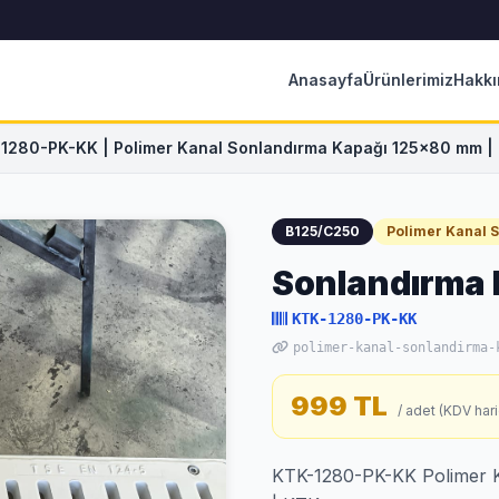
Anasayfa
Ürünlerimiz
Hakkı
1280-PK-KK | Polimer Kanal Sonlandırma Kapağı 125x80 mm 
B125/C250
Polimer Kanal 
Sonlandırma
KTK-1280-PK-KK
polimer-kanal-sonlandirma-
999 TL
/ adet (KDV hari
KTK-1280-PK-KK Polimer 