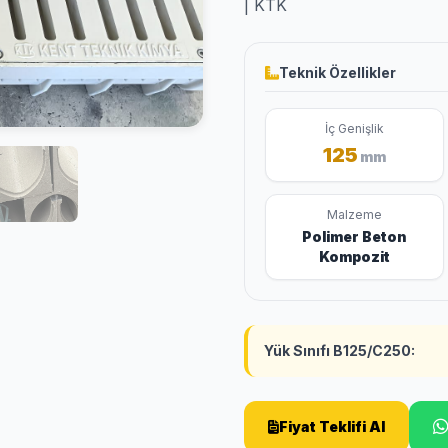
| KTK
Teknik Özellikler
İç Genişlik
125
mm
Malzeme
Polimer Beton
Kompozit
Yük Sınıfı B125/C250:
Fiyat Teklifi Al