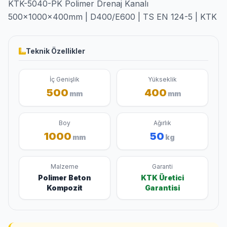
KTK-5040-PK Polimer Drenaj Kanalı
500x1000x400mm | D400/E600 | TS EN 124-5 | KTK
Teknik Özellikler
İç Genişlik
Yükseklik
500
400
mm
mm
Boy
Ağırlık
1000
50
mm
kg
Malzeme
Garanti
Polimer Beton
KTK Üretici
Kompozit
Garantisi