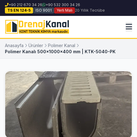
+90 212 670 34 26
+90 532 300 34 26
TS EN 124-5
ISO 9001
Yerli Malı
20 Yıllık Tecrübe
Anasayfa
Ürünler
Polimer Kanal
Polimer Kanalı 500x1000x400 mm | KTK-5040-PK