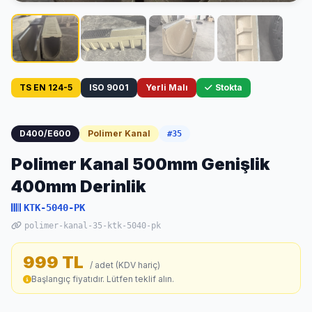
TS EN 124-5
ISO 9001
Yerli Malı
Stokta
D400/E600
Polimer Kanal
#35
Polimer Kanal 500mm Genişlik
400mm Derinlik
KTK-5040-PK
polimer-kanal-35-ktk-5040-pk
999 TL
/ adet (KDV hariç)
Başlangıç fiyatıdır. Lütfen teklif alın.