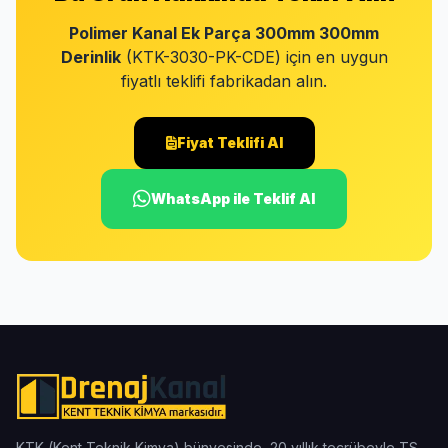
Polimer Kanal Ek Parça 300mm 300mm
Derinlik
(KTK-3030-PK-CDE) için en uygun
fiyatlı teklifi fabrikadan alın.
Fiyat Teklifi Al
WhatsApp ile Teklif Al
KTK (Kent Teknik Kimya) bünyesinde, 20 yıllık tecrübeyle TS