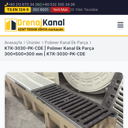
+90 212 670 34 26
+90 532 300 34 26
TS EN 124-5
ISO 9001
Yerli Malı
20 Yıllık Tecrübe
Anasayfa
Ürünler
Polimer Kanal Ek Parça
KTK-3030-PK-CDE | Polimer Kanal Ek Parça
300x500x300 mm | KTK-3030-PK-CDE