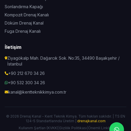
Sonlandırma Kapağı
Kompozit Drenaj Kanalı
Döküm Drenaj Kanal
Fuga Drenaj Kanalı
İletişim
Ziyagökalp Mah. Dağarcık Sok. No:35, 34490 Başakşehir /
İstanbul
+90 212 670 34 26
+90 532 300 34 26
kanal@kentteknikkimya.com.tr
© 2026 Drenaj Kanal - Kent Teknik Kimya. Tüm hakları saklıdır. | TS EN
124-5 Standartlarında Üretim |
drenajkanal.com
Kullanım Şartları (KVKK)
|
Gizlilik Politikası
|
Önemli Linkler