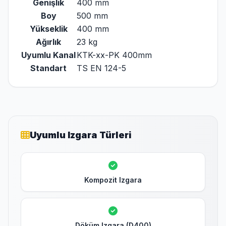
Genişlik
400 mm
Boy
500 mm
Yükseklik
400 mm
Ağırlık
23 kg
Uyumlu Kanal
KTK-xx-PK 400mm
Standart
TS EN 124-5
Uyumlu Izgara Türleri
Kompozit Izgara
Döküm Izgara (D400)