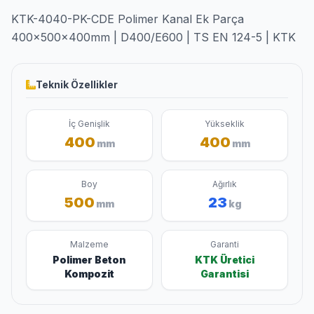
KTK-4040-PK-CDE Polimer Kanal Ek Parça
400x500x400mm | D400/E600 | TS EN 124-5 | KTK
Teknik Özellikler
İç Genişlik
Yükseklik
400
400
mm
mm
Boy
Ağırlık
500
23
mm
kg
Malzeme
Garanti
Polimer Beton
KTK Üretici
Kompozit
Garantisi