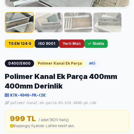
TS EN 124-5
ISO 9001
Yerli Malı
Stokta
D400/E600
Polimer Kanal Ek Parça
#65
Polimer Kanal Ek Parça 400mm
400mm Derinlik
KTK-4040-PK-CDE
polimer-kanal-ek-parca-65-ktk-4040-pk-cde
999 TL
/ adet (KDV hariç)
Başlangıç fiyatıdır. Lütfen teklif alın.