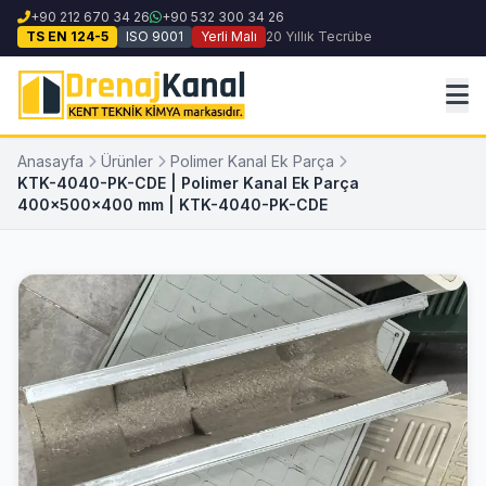
+90 212 670 34 26
+90 532 300 34 26
TS EN 124-5
ISO 9001
Yerli Malı
20 Yıllık Tecrübe
Anasayfa
Ürünler
Polimer Kanal Ek Parça
KTK-4040-PK-CDE | Polimer Kanal Ek Parça
400x500x400 mm | KTK-4040-PK-CDE