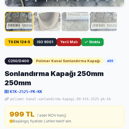
TS EN 124-5
ISO 9001
Yerli Malı
Stokta
C250/D400
Polimer Kanal Sonlandırma Kapağı
#89
Sonlandırma Kapağı 250mm
250mm
KTK-2525-PK-KK
polimer-kanal-sonlandirma-kapagi-89-ktk-2525-pk-kk
999 TL
/ adet (KDV hariç)
Başlangıç fiyatıdır. Lütfen teklif alın.