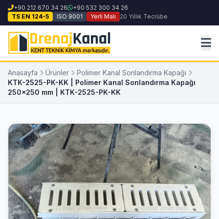
+90 212 670 34 26
+90 532 300 34 26
TS EN 124-5
ISO 9001
Yerli Malı
20 Yıllık Tecrübe
Anasayfa
Ürünler
Polimer Kanal Sonlandırma Kapağı
KTK-2525-PK-KK | Polimer Kanal Sonlandırma Kapağı
250x250 mm | KTK-2525-PK-KK