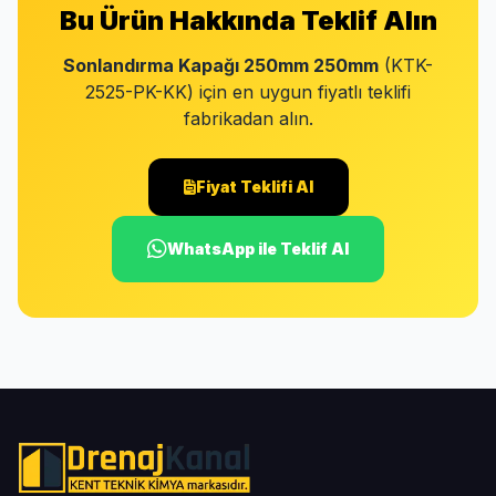
Bu Ürün Hakkında Teklif Alın
Sonlandırma Kapağı 250mm 250mm
(KTK-
2525-PK-KK) için en uygun fiyatlı teklifi
fabrikadan alın.
Fiyat Teklifi Al
WhatsApp ile Teklif Al