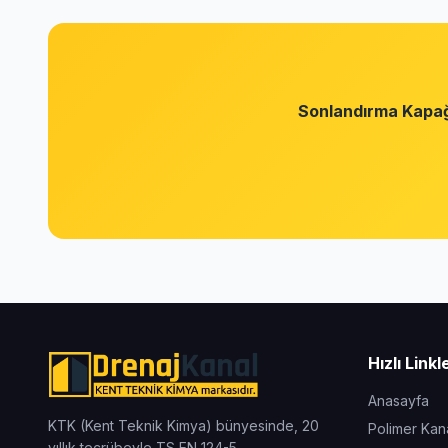
Sonlandırma Kap
Hızlı Linkl
Anasayfa
KTK (Kent Teknik Kimya) bünyesinde, 20
Polimer Kana
yıllık tecrübeyle TS EN 124-5