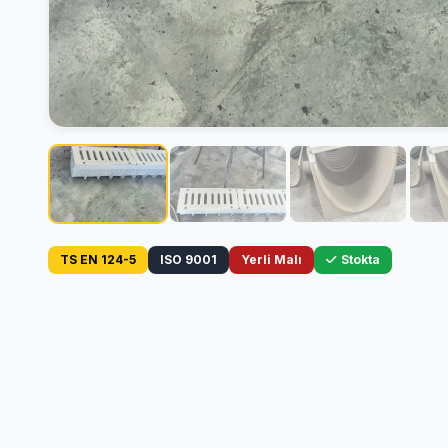
TS EN 124-5
ISO 9001
Yerli Malı
Stokta