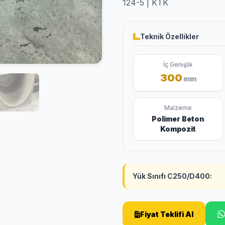
124-5 | KTK
Teknik Özellikler
İç Genişlik
300
mm
Malzeme
Polimer Beton
Kompozit
Yük Sınıfı C250/D400:
Fiyat Teklifi Al