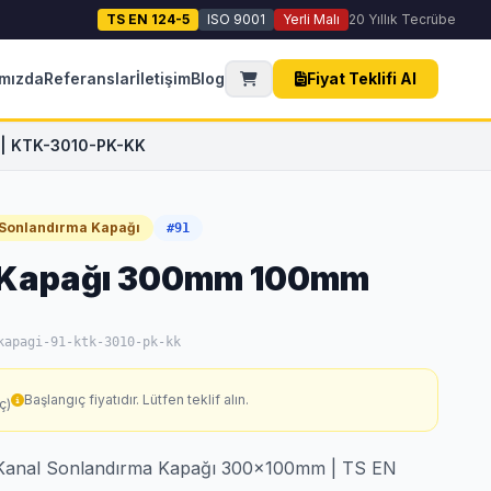
TS EN 124-5
ISO 9001
Yerli Malı
20 Yıllık Tecrübe
mızda
Referanslar
İletişim
Blog
Fiyat Teklifi Al
 | KTK-3010-PK-KK
 Sonlandırma Kapağı
#91
 Kapağı 300mm 100mm
kapagi-91-ktk-3010-pk-kk
Başlangıç fiyatıdır. Lütfen teklif alın.
ç)
Kanal Sonlandırma Kapağı 300x100mm | TS EN