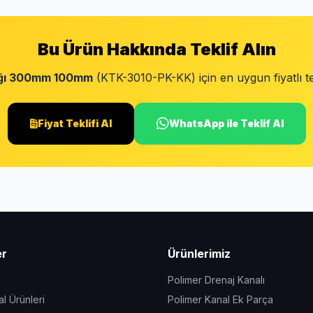
Bu Ürün Hakkında Teklif Alın
ağı 300mm 100mm
(KTK-3010-PK-KK) için en uygun fiyatlı tek
Fiyat Teklifi Al
WhatsApp ile Teklif Al
er
Ürünlerimiz
Polimer Drenaj Kanalı
l Ürünleri
Polimer Kanal Ek Parça