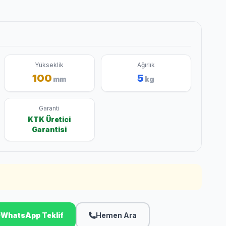
Yükseklik
Ağırlık
100
5
mm
kg
Garanti
KTK Üretici
Garantisi
WhatsApp Teklif
Hemen Ara