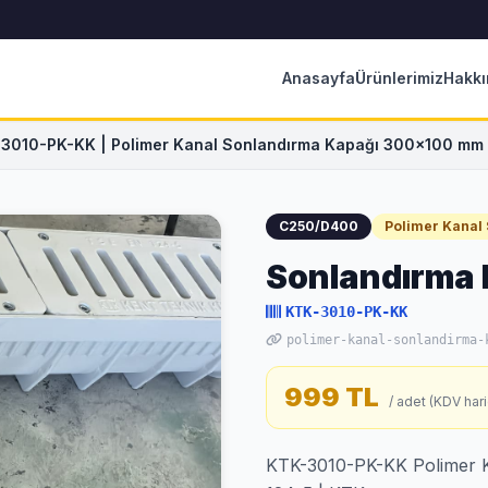
Anasayfa
Ürünlerimiz
Hakkı
3010-PK-KK | Polimer Kanal Sonlandırma Kapağı 300x100 mm
C250/D400
Polimer Kanal
Sonlandırma
KTK-3010-PK-KK
polimer-kanal-sonlandirma-
999 TL
/ adet (KDV hari
KTK-3010-PK-KK Polimer 